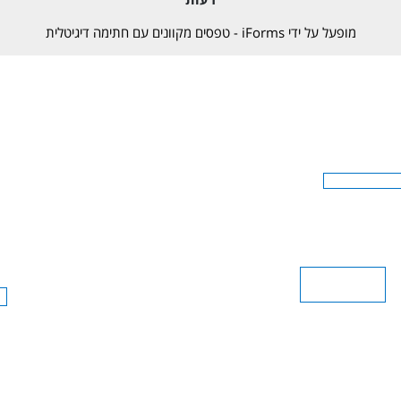
מופעל על ידי iForms - טפסים מקוונים עם חתימה דיגיטלית
ובהסכמתי, וכי המטרה שלשמה&nbsp;מבוקש המידע היא לצורך ניהול קרן ההשתלמות שלי ותפעולה, ובכפוף להוראות חוק הגנת הפרטיות, תקנות הגנת&nbsp;הפרטיות, והנחיות רשם מאגרי מידע בהתאם לסמכותו לפי חוק הג
 מסמכים והודעות מטעם החברה יישלחו לדואר האלקטרוני שלי
וזאת במקום באמצעות דואר
קבל פניות שיווקיות לגבי מוצרים או שירותים של החברה
מרשימת הדיוור לקבלת פניות שיווקיות, באפשרותי לפנות לכתובת דוא&quot; ל: net.Reut@Sherut או לכתובת: תובל 40 מגדל ספי
תא