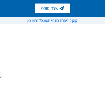
שלח טופס
שלח טופס
זקוקים לעזרה במילוי הטופס? לחצו כאן
סיה או בקופת גמל
חו
מספר החשבו