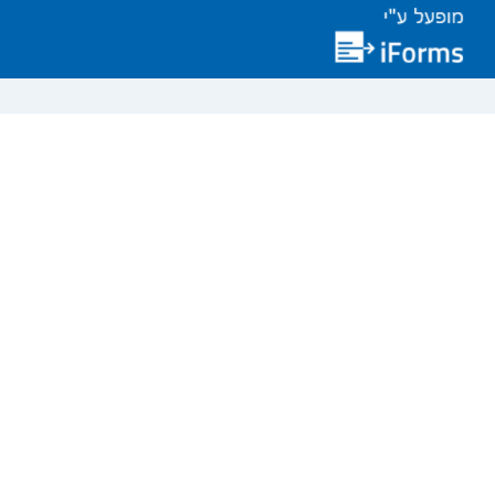
טופס מינוי מוטבים בקרן פנ
&nbsp;כל הכתוב בלשון זכר מתייחס לנקבה כאחת. חובה למלא את הסעיפים המסומנים בכוכבית *
יש לצרף צילום ת.ז &nbsp;כולל ספח/דרכון לתושב זר
פרטי החברה המנהלת
פרטי עמית